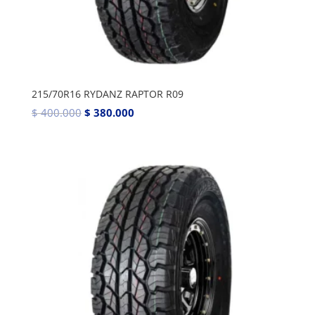
215/70R16 RYDANZ RAPTOR R09
$
400.000
$
380.000